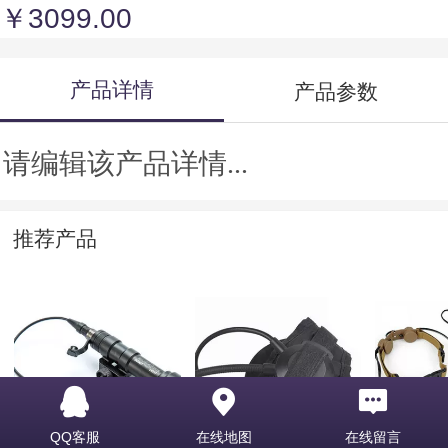
￥3099.00
产品详情
产品参数
请编辑该产品详情...
推荐产品
M300B MINI
Tactical Selex TASC
TACTIC
QQ客服
在线地图
在线留言