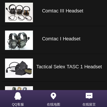
Comtac III Headset
Comtac I Headset
Tactical Selex TASC 1 Headset
Bowman Elite II Headset
QQ客服
在线地图
在线留言